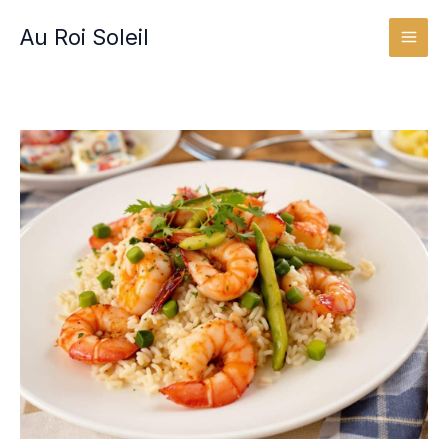
Aller
Au Roi Soleil
au
contenu