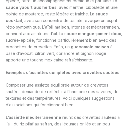
épicée, offre un accompagnement crémeux et parfumé. La
sauce yaourt aux herbes
, avec menthe, ciboulette et une
pointe de moutarde, reste légère et fraîche. La
sauce
cocktail
, avec son concentré de tomate, évoque un esprit
rétro sympathique. L’
aïoli maison
, intense et méditerranéen,
convient aux amateurs d’ail. La
sauce mangue-piment doux
,
sucrée-épicée, fonctionne particulièrement bien avec des
brochettes de crevettes. Enfin, un
guacamole maison
à
base d’avocat, citron vert, coriandre et oignon rouge
apporte une touche mexicaine rafraîchissante.
Exemples d’assiettes complètes avec crevettes sautées
Composer une assiette équilibrée autour de crevettes
sautées demande de réfléchir à l’harmonie des saveurs, des
textures et des températures. Voici quelques suggestions
d’associations qui fonctionnent bien.
L’assiette méditerranéenne
réunit des crevettes sautées à
l’ail, du riz pilaf au safran, des légumes grillés et un peu