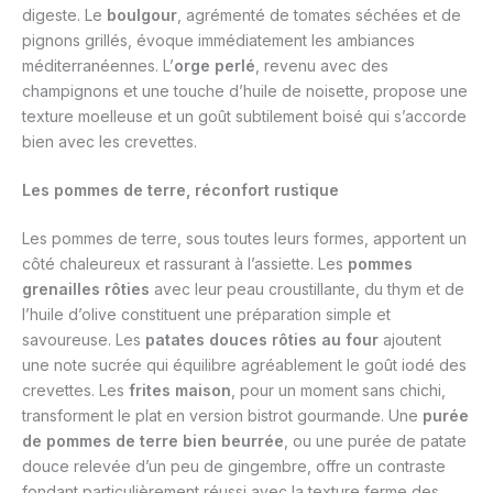
digeste. Le
boulgour
, agrémenté de tomates séchées et de
pignons grillés, évoque immédiatement les ambiances
méditerranéennes. L’
orge perlé
, revenu avec des
champignons et une touche d’huile de noisette, propose une
texture moelleuse et un goût subtilement boisé qui s’accorde
bien avec les crevettes.
Les pommes de terre, réconfort rustique
Les pommes de terre, sous toutes leurs formes, apportent un
côté chaleureux et rassurant à l’assiette. Les
pommes
grenailles rôties
avec leur peau croustillante, du thym et de
l’huile d’olive constituent une préparation simple et
savoureuse. Les
patates douces rôties au four
ajoutent
une note sucrée qui équilibre agréablement le goût iodé des
crevettes. Les
frites maison
, pour un moment sans chichi,
transforment le plat en version bistrot gourmande. Une
purée
de pommes de terre bien beurrée
, ou une purée de patate
douce relevée d’un peu de gingembre, offre un contraste
fondant particulièrement réussi avec la texture ferme des