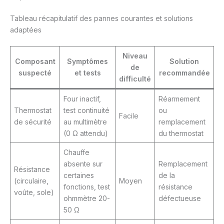
Tableau récapitulatif des pannes courantes et solutions
adaptées
Niveau
Composant
Symptômes
Solution
de
suspecté
et tests
recommandée
difficulté
Four inactif,
Réarmement
Thermostat
test continuité
ou
Facile
de sécurité
au multimètre
remplacement
(0 Ω attendu)
du thermostat
Chauffe
absente sur
Remplacement
Résistance
certaines
de la
(circulaire,
Moyen
fonctions, test
résistance
voûte, sole)
ohmmètre 20-
défectueuse
50 Ω