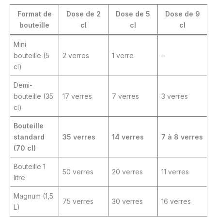
Format de
Dose de 2
Dose de 5
Dose de 9
bouteille
cl
cl
cl
Mini
bouteille (5
2 verres
1 verre
–
cl)
Demi-
bouteille (35
17 verres
7 verres
3 verres
cl)
Bouteille
standard
35 verres
14 verres
7 à 8 verres
(70 cl)
Bouteille 1
50 verres
20 verres
11 verres
litre
Magnum (1,5
75 verres
30 verres
16 verres
L)