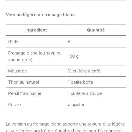
Version légère au fromage blanc
Ingrédient
Quantité
Œufs
6
Fromage blanc (ou skyr, ou
100 g
yaourt grec)
Moutarde
½ cuillère à café
Thon au naturel
1 petite boîte
Persil frais haché
1 cuillère à soupe
Poivre
à ajuster
La version au fromage blanc apporte une texture plus légère
et une légère acidité qui équilibre bien le thon. Elle convient