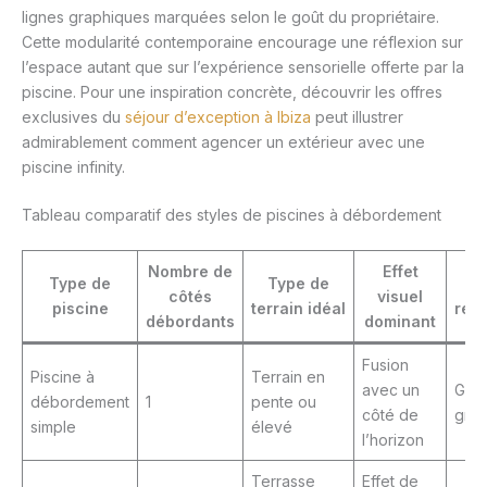
lignes graphiques marquées selon le goût du propriétaire.
Cette modularité contemporaine encourage une réflexion sur
l’espace autant que sur l’expérience sensorielle offerte par la
piscine. Pour une inspiration concrète, découvrir les offres
exclusives du
séjour d’exception à Ibiza
peut illustrer
admirablement comment agencer un extérieur avec une
piscine infinity.
Tableau comparatif des styles de piscines à débordement
Nombre de
Effet
Type de
Type de
M
côtés
visuel
piscine
terrain idéal
rec
débordants
dominant
Fusion
Piscine à
Terrain en
avec un
Grès
débordement
1
pente ou
côté de
grès
simple
élevé
l’horizon
Terrasse
Effet de