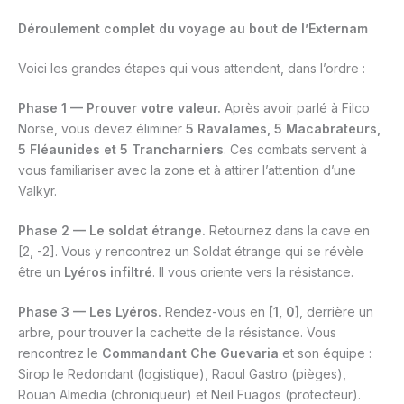
Déroulement complet du voyage au bout de l’Externam
Voici les grandes étapes qui vous attendent, dans l’ordre :
Phase 1 — Prouver votre valeur.
Après avoir parlé à Filco
Norse, vous devez éliminer
5 Ravalames, 5 Macabrateurs,
5 Fléaunides et 5 Trancharniers
. Ces combats servent à
vous familiariser avec la zone et à attirer l’attention d’une
Valkyr.
Phase 2 — Le soldat étrange.
Retournez dans la cave en
[2, -2]. Vous y rencontrez un Soldat étrange qui se révèle
être un
Lyéros infiltré
. Il vous oriente vers la résistance.
Phase 3 — Les Lyéros.
Rendez-vous en
[1, 0]
, derrière un
arbre, pour trouver la cachette de la résistance. Vous
rencontrez le
Commandant Che Guevaria
et son équipe :
Sirop le Redondant (logistique), Raoul Gastro (pièges),
Rouan Almedia (chroniqueur) et Neil Fuagos (protecteur).