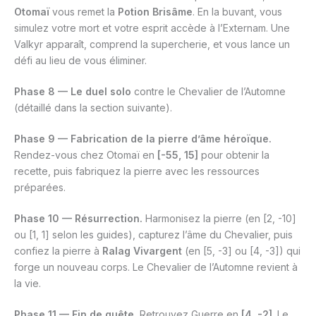
Otomaï
vous remet la
Potion Brisâme
. En la buvant, vous
simulez votre mort et votre esprit accède à l’Externam. Une
Valkyr apparaît, comprend la supercherie, et vous lance un
défi au lieu de vous éliminer.
Phase 8 — Le duel solo
contre le Chevalier de l’Automne
(détaillé dans la section suivante).
Phase 9 — Fabrication de la pierre d’âme héroïque.
Rendez-vous chez Otomaï en
[-55, 15]
pour obtenir la
recette, puis fabriquez la pierre avec les ressources
préparées.
Phase 10 — Résurrection.
Harmonisez la pierre (en [2, -10]
ou [1, 1] selon les guides), capturez l’âme du Chevalier, puis
confiez la pierre à
Ralag Vivargent
(en [5, -3] ou [4, -3]) qui
forge un nouveau corps. Le Chevalier de l’Automne revient à
la vie.
Phase 11 — Fin de quête.
Retrouvez Guerre en
[4, -2]
. Le