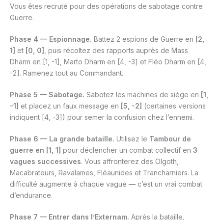
Vous êtes recruté pour des opérations de sabotage contre
Guerre.
Phase 4 — Espionnage.
Battez 2 espions de Guerre en
[2,
1]
et
[0, 0]
, puis récoltez des rapports auprès de Mass
Dharm en [1, -1], Marto Dharm en [4, -3] et Fléo Dharm en [4,
-2]. Ramenez tout au Commandant.
Phase 5 — Sabotage.
Sabotez les machines de siège en
[1,
-1]
et placez un faux message en
[5, -2]
(certaines versions
indiquent [4, -3]) pour semer la confusion chez l’ennemi.
Phase 6 — La grande bataille.
Utilisez le
Tambour de
guerre en [1, 1]
pour déclencher un combat collectif en
3
vagues successives
. Vous affronterez des Olgoth,
Macabrateurs, Ravalames, Fléaunides et Trancharniers. La
difficulté augmente à chaque vague — c’est un vrai combat
d’endurance.
Phase 7 — Entrer dans l’Externam.
Après la bataille,