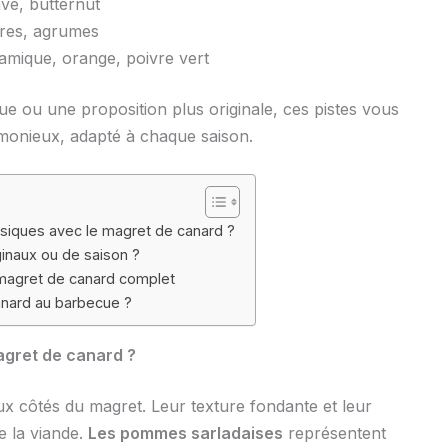
ave, butternut
ires, agrumes
samique, orange, poivre vert
ou une proposition plus originale, ces pistes vous
rmonieux, adapté à chaque saison.
iques avec le magret de canard ?
naux ou de saison ?
 magret de canard complet
anard au barbecue ?
gret de canard ?
x côtés du magret. Leur texture fondante et leur
e la viande.
Les pommes sarladaises
représentent