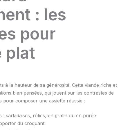
nt : les
ées pour
 plat
à la hauteur de sa générosité. Cette viande riche et
tions bien pensées, qui jouent sur les contrastes de
ns pour composer une assiette réussie :
: sarladaises, rôties, en gratin ou en purée
apporter du croquant