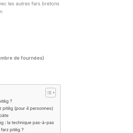
 avec les autres fars bretons
on
nombre de fournées)
tilig ?
z pitilig (pour 4 personnes)
pâte
ilig : la technique pas-à-pas
rz pitilig ?